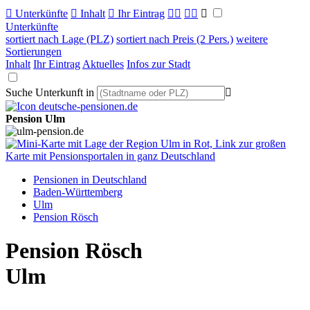

Unterkünfte

Inhalt

Ihr Eintrag



Unterkünfte
sortiert nach Lage (PLZ)
sortiert nach Preis (2 Pers.)
weitere
Sortierungen
Inhalt
Ihr Eintrag
Aktuelles
Infos zur Stadt
Suche Unterkunft in

Pension Ulm
Pensionen in Deutschland
Baden-Württemberg
Ulm
Pension Rösch
Pension Rösch
Ulm