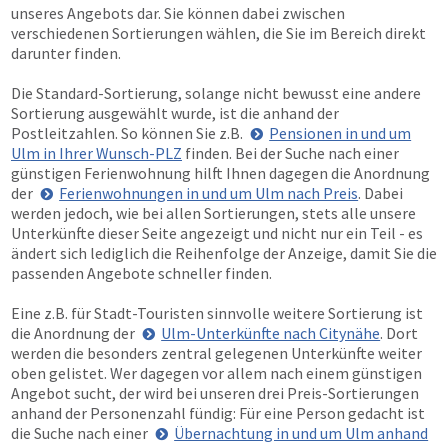
unseres Angebots dar. Sie können dabei zwischen
verschiedenen Sortierungen wählen, die Sie im Bereich direkt
darunter finden.
Die Standard-Sortierung, solange nicht bewusst eine andere
Sortierung ausgewählt wurde, ist die anhand der
Postleitzahlen. So können Sie z.B.
Pensionen in und um
Ulm in Ihrer Wunsch-PLZ
finden. Bei der Suche nach einer
günstigen Ferienwohnung hilft Ihnen dagegen die Anordnung
der
Ferienwohnungen in und um Ulm nach Preis
. Dabei
werden jedoch, wie bei allen Sortierungen, stets alle unsere
Unterkünfte dieser Seite angezeigt und nicht nur ein Teil - es
ändert sich lediglich die Reihenfolge der Anzeige, damit Sie die
passenden Angebote schneller finden.
Eine z.B. für Stadt-Touristen sinnvolle weitere Sortierung ist
die Anordnung der
Ulm-Unterkünfte nach Citynähe
. Dort
werden die besonders zentral gelegenen Unterkünfte weiter
oben gelistet. Wer dagegen vor allem nach einem günstigen
Angebot sucht, der wird bei unseren drei Preis-Sortierungen
anhand der Personenzahl fündig: Für eine Person gedacht ist
die Suche nach einer
Übernachtung in und um Ulm anhand